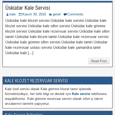
Üsküdar Kale Servisi
kale
Kasım 30, 2016
genel
Comments
Üsküdar kale klozet servisi Üsküdar kale servisi Üsküdar kale
klozet servisi Üsküdar kale sifon servisi Üsküdar kale gömme
klozet servisi Üsküdar kale rezervuar servisi Üsküdar kale sifon
tamiri Üsküdar kale klozet tamiri Üsküdar kale rezervuar servisi
Üsküdar kale gömme sifon servisi Üsküdar kale tamiri Üsküdar
kale rezervuar ustası servisi Üsküdar kale şamandra tamir
Üsküdar kale […]
Read Post
KALE KLOZET REZERVUAR SERVİSİ
Kale özel servisi olarak Kale gömme klozet tamir işlerinde
hizmetinizdeyiz, her türlü bilgi ve destek için
Kale servisi
telefonunu
arayabilirsiniz. Kale gömme rezervuar servisi olarak sifon iç takım
arızalarının tamirini yapıyoruz.
Kale Servis Bölgeleri