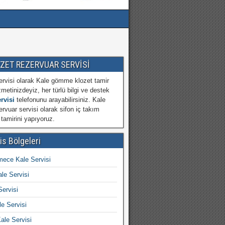
OZET REZERVUAR SERVİSİ
ervisi olarak Kale gömme klozet tamir
zmetinizdeyiz, her türlü bilgi ve destek
rvisi
telefonunu arayabilirsiniz. Kale
vuar servisi olarak sifon iç takım
 tamirini yapıyoruz.
is Bölgeleri
ece Kale Servisi
le Servisi
Servisi
le Servisi
ale Servisi