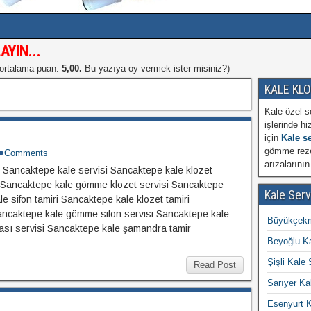
AYIN...
 ortalama puan:
5,00.
Bu yazıya oy vermek ister misiniz?
)
KALE KL
Kale özel s
işlerinde hi
için
Kale se
gömme rezer
Comments
arızalarının
 Sancaktepe kale servisi Sancaktepe kale klozet
si Sancaktepe kale gömme klozet servisi Sancaktepe
Kale Serv
e sifon tamiri Sancaktepe kale klozet tamiri
ancaktepe kale gömme sifon servisi Sancaktepe kale
Büyükçekm
tası servisi Sancaktepe kale şamandra tamir
Beyoğlu Ka
Şişli Kale 
Read Post
Sarıyer Ka
Esenyurt K