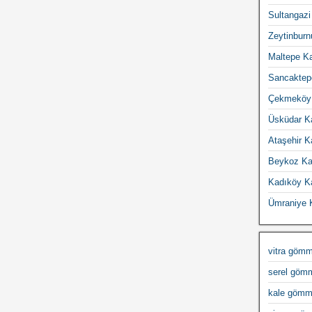
Sultangazi
Zeytinburn
Maltepe Ka
Sancaktepe
Çekmeköy 
Üsküdar Ka
Ataşehir K
Beykoz Kal
Kadıköy Ka
Ümraniye K
vitra gömm
serel gömm
kale gömme