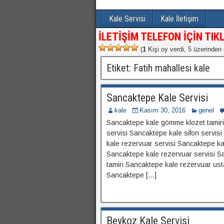
Kale Servisi
Kale İletişim
İLETİŞİM TELEFON İÇİN TIKL
(
1
Kişi oy verdi, 5 üzerinden
Etiket:
Fatih mahallesi kale
Sancaktepe Kale Servisi
kale
Kasım 30, 2016
genel
Sancaktepe kale gömme klozet tamiri
servisi Sancaktepe kale sifon servi
kale rezervuar servisi Sancaktepe kal
Sancaktepe kale rezervuar servisi S
tamiri Sancaktepe kale rezervuar us
Sancaktepe […]
Beykoz Kale Servisi