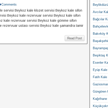
Comments
Beylikdüzü
e servisi Beykoz kale klozet servisi Beykoz kale sifon
Avcılar Kal
visi Beykoz kale rezervuar servisi Beykoz kale sifon
Bağcılar K
koz kale rezervuar servisi Beykoz kale gömme sifon
le rezervuar ustası servisi Beykoz kale şamandra tamir
Bahçelievl
Bakırköy K
Read Post
Başakşehir
Bayrampaş
Beşiktaş K
Esenler Ka
Eyüp Kale 
Fatih Kale 
Gaziosman
Güngören K
Kağıthane 
Küçükçekm