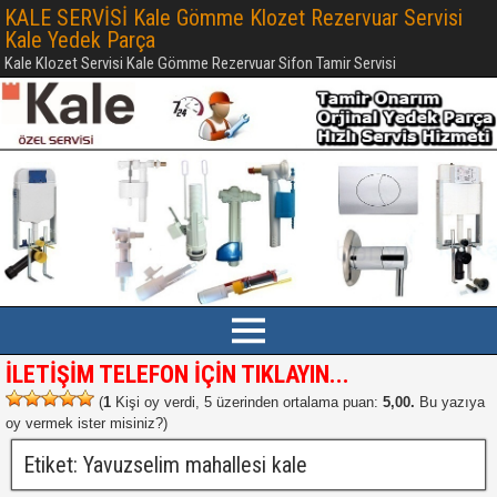
KALE SERVİSİ Kale Gömme Klozet Rezervuar Servisi
Kale Yedek Parça
Kale Klozet Servisi Kale Gömme Rezervuar Sifon Tamir Servisi
İLETİŞİM TELEFON İÇİN TIKLAYIN...
(
1
Kişi oy verdi, 5 üzerinden ortalama puan:
5,00.
Bu yazıya
oy vermek ister misiniz?
)
Etiket:
Yavuzselim mahallesi kale